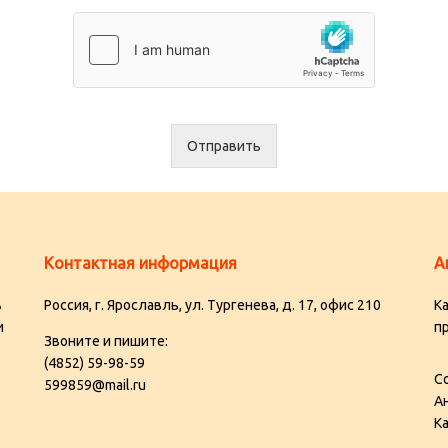
Отправить
Контактная информация
А
в
Россия, г. Ярославль, ул. Тургенева, д. 17, офис 210
К
и
пр
Звоните и пишите:
(4852) 59-98-59
С
599859@mail.ru
А
К